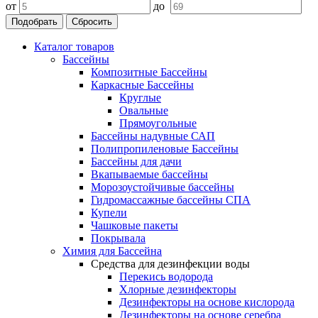
от
до
Подобрать
Сбросить
Каталог товаров
Бассейны
Композитные Бассейны
Каркасные Бассейны
Круглые
Овальные
Прямоугольные
Бассейны надувные САП
Полипропиленовые Бассейны
Бассейны для дачи
Вкапываемые бассейны
Морозоустойчивые бассейны
Гидромассажные бассейны СПА
Купели
Чашковые пакеты
Покрывала
Химия для Бассейна
Средства для дезинфекции воды
Перекись водорода
Хлорные дезинфекторы
Дезинфекторы на основе кислорода
Дезинфекторы на основе серебра