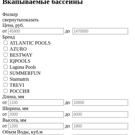
Вкапываемые бассейны
Фильтр
свернуть
показать
Цена, руб.
от
до
Бренд
ATLANTIC POOLS
AZURO
BESTWAY
IQPOOLS
Laguna Pools
SUMMERFUN
Starmatrix
TREVI
РОССИЯ
Длина, мм
от
до
Ширина, мм
от
до
Высота, мм
от
до
Объем Воды, куб.м