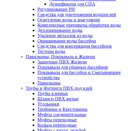
Дезинфекция для СПА
Регулирование РН
Средства для уничтожения водорослей
Осветление воды и коагуляция
Комплексные препараты обработки воды
Дехлорирование воды
Удаление металлов из воды
Окрашивание воды бассейна
Средства для консервация бассейнов
Тестеры воды
Павильоны, Покрывала и Жалюзи
Защитные ПВХ Жалюзи
Покрывала для сборных бассейнов
Покрывала для бассейна и Сматывающее
устройства
Павильоны
Трубы и Фитинги ПВХ под клей
Трубы клеевые
Шланги ПВХ витые
Угольники
Тройники и Крестовины
Муфты соединительные
Муфты переходные
Кольца переходные
Муфты с внутр. резьбой