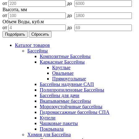
от
до
Высота, мм
от
до
Объем Воды, куб.м
от
до
Подобрать
Сбросить
Каталог товаров
Бассейны
Композитные Бассейны
Каркасные Бассейны
Круглые
Овальные
Прямоугольные
Бассейны надувные САП
Полипропиленовые Бассейны
Бассейны для дачи
Вкапываемые бассейны
Морозоустойчивые бассейны
Гидромассажные бассейны СПА
Купели
Чашковые пакеты
Покрывала
Химия для Бассейна