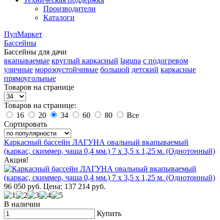
Производители
Каталоги
ПулМаркет
Бассейны
Бассейны для дачи
вкапываемые
круглый каркасный
laguna
с подогревом
уличные
морозоустойчивые
большой
детский
каркасные
прямоугольные
Товаров на странице
Товаров на странице:
16
20
34
60
80
Все
Сортировать
Каркасный бассейн ЛАГУНА овальный вкапываемый
(каркас, скиммер, чаша 0,4 мм.) 7 х 3,5 х 1,25 м. (Однотонный)
Акция!
96 050
руб.
Цена: 137 214
руб.
В наличии
Купить