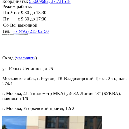
Координаты:
55.669682, 37.731518
Режим работы:
Пн-Чт:
с 9:30 до 18:30
Пт
с 9:30 до 17:30
Сб-Вс:
выходной
Тел.:
+7 (495) 215-02-50
Склад (
увеличить
)
ул. Юных Ленинцев, д.25
Московская обл., г. Реутов, ТК Владимирский Тракт, 2 эт., пав.
27Ф1
г. Москва, 41-й километр МКАД, 4с32. Линия "З" (БУКВА),
павильон 1/6
г. Москва, Егорьевский проезд, 12с2