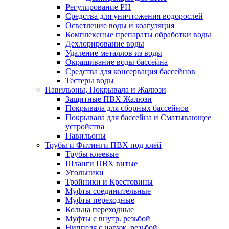
Регулирование РН
Средства для уничтожения водорослей
Осветление воды и коагуляция
Комплексные препараты обработки воды
Дехлорирование воды
Удаление металлов из воды
Окрашивание воды бассейна
Средства для консервация бассейнов
Тестеры воды
Павильоны, Покрывала и Жалюзи
Защитные ПВХ Жалюзи
Покрывала для сборных бассейнов
Покрывала для бассейна и Сматывающее
устройства
Павильоны
Трубы и Фитинги ПВХ под клей
Трубы клеевые
Шланги ПВХ витые
Угольники
Тройники и Крестовины
Муфты соединительные
Муфты переходные
Кольца переходные
Муфты с внутр. резьбой
Ниппеля с наруж. резьбой