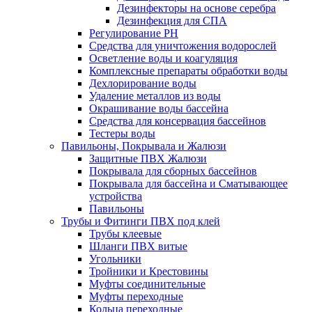
Дезинфекторы на основе серебра
Дезинфекция для СПА
Регулирование РН
Средства для уничтожения водорослей
Осветление воды и коагуляция
Комплексные препараты обработки воды
Дехлорирование воды
Удаление металлов из воды
Окрашивание воды бассейна
Средства для консервация бассейнов
Тестеры воды
Павильоны, Покрывала и Жалюзи
Защитные ПВХ Жалюзи
Покрывала для сборных бассейнов
Покрывала для бассейна и Сматывающее
устройства
Павильоны
Трубы и Фитинги ПВХ под клей
Трубы клеевые
Шланги ПВХ витые
Угольники
Тройники и Крестовины
Муфты соединительные
Муфты переходные
Кольца переходные