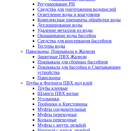
Регулирование РН
Средства для уничтожения водорослей
Осветление воды и коагуляция
Комплексные препараты обработки воды
Дехлорирование воды
Удаление металлов из воды
Окрашивание воды бассейна
Средства для консервация бассейнов
Тестеры воды
Павильоны, Покрывала и Жалюзи
Защитные ПВХ Жалюзи
Покрывала для сборных бассейнов
Покрывала для бассейна и Сматывающее
устройства
Павильоны
Трубы и Фитинги ПВХ под клей
Трубы клеевые
Шланги ПВХ витые
Угольники
Тройники и Крестовины
Муфты соединительные
Муфты переходные
Кольца переходные
Муфты с внутр. резьбой
Ниппеля с наруж. резьбой